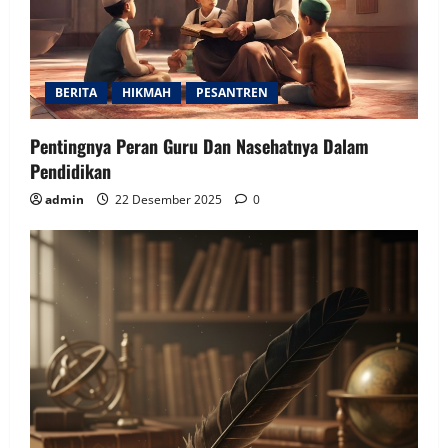
BERITA
HIKMAH
PESANTREN
Pentingnya Peran Guru Dan Nasehatnya Dalam
Pendidikan
admin
22 Desember 2025
0