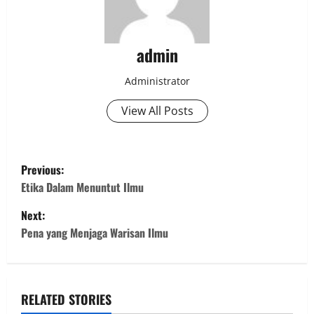
admin
Administrator
View All Posts
P
Previous:
o
Etika Dalam Menuntut Ilmu
Next:
s
Pena yang Menjaga Warisan Ilmu
t
n
RELATED STORIES
a