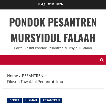
Skip
8 Agustus 2026
to
content
PONDOK PESANTREN
MURSYIDUL FALAAH
Portal Resmi Pondok Pesantren Mursyidul Falaah
Home
PESANTREN
Filosofi Tawakkal Penuntut Ilmu
BERITA
HIKMAH
PESANTREN