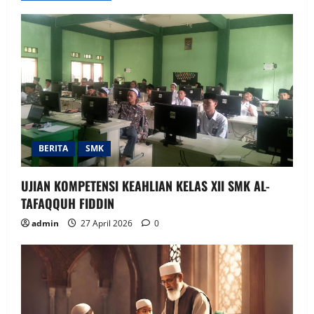
v
i
g
a
t
BERITA
SMK
i
UJIAN KOMPETENSI KEAHLIAN KELAS XII SMK AL-
o
TAFAQQUH FIDDIN
n
admin
27 April 2026
0