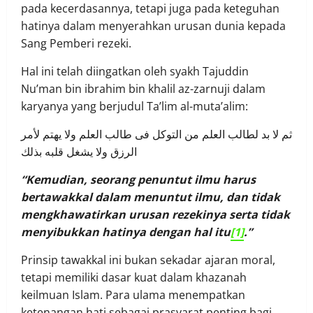
pada kecerdasannya, tetapi juga pada keteguhan
hatinya dalam menyerahkan urusan dunia kepada
Sang Pemberi rezeki.
Hal ini telah diingatkan oleh syakh Tajuddin
Nu’man bin ibrahim bin khalil az-zarnuji dalam
karyanya yang berjudul Ta’lim al-muta’alim:
ثم لا بد لطالب العلم من التوكل فى طالب العلم ولا يهتم لأمر
الرزق ولا يشغل قلبه بذلك
“Kemudian, seorang penuntut ilmu harus
bertawakkal dalam menuntut ilmu, dan tidak
mengkhawatirkan urusan rezekinya serta tidak
menyibukkan hatinya dengan hal itu
[1]
.”
Prinsip tawakkal ini bukan sekadar ajaran moral,
tetapi memiliki dasar kuat dalam khazanah
keilmuan Islam. Para ulama menempatkan
ketenangan hati sebagai prasyarat penting bagi