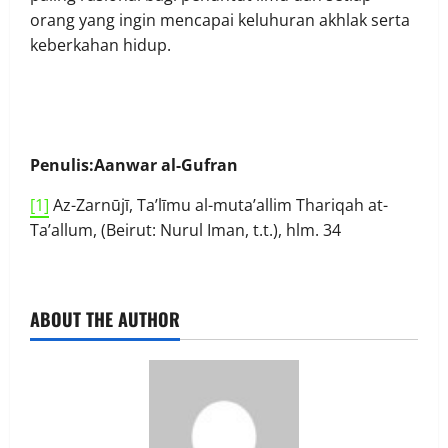
orang yang ingin mencapai keluhuran akhlak serta
keberkahan hidup.
Penulis:Aanwar al-Gufran
[1]
Az-Zarnūjī, Ta’līmu al-muta’allim Thariqah at-
Ta’allum, (Beirut: Nurul Iman, t.t.), hlm. 34
ABOUT THE AUTHOR